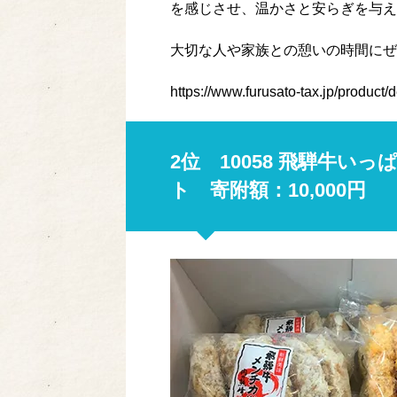
を感じさせ、温かさと安らぎを与え
大切な人や家族との憩いの時間にぜ
https://www.furusato-tax.jp/product
2位 10058 飛騨牛い
ト 寄附額：10,000円