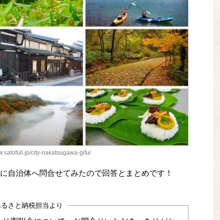
w.satofull.jp/city-nakatsugawa-gifu/
に自治体へ問合せてみたので回答とまとめです！
ふるさと納税担当より