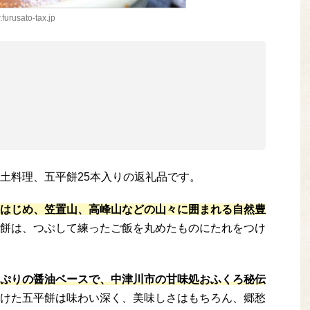
.furusato-tax.jp
土料理、五平餅25本入りの返礼品です。
はじめ、笠置山、高峰山などの山々に囲まれる自然豊
餅は、つぶして練ったご飯を丸めたものにたれをつけ
ぷりの醤油ベースで、中津川市の甘味処おふくろ秘伝
けた五平餅は味わい深く、美味しさはもちろん、郷愁