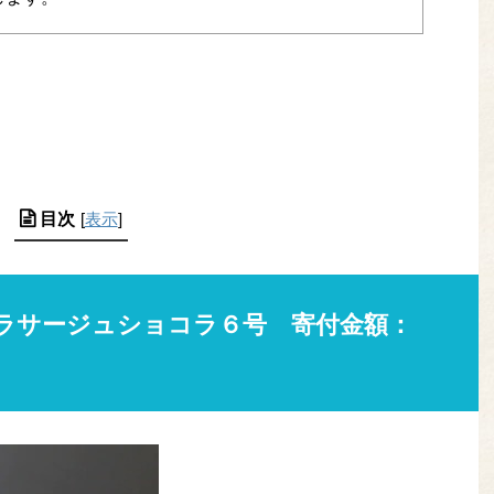
目次
[
表示
]
ラサージュショコラ６号 寄付金額：