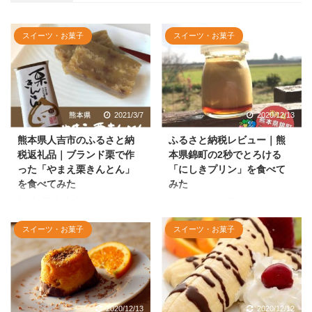
スイーツ・お菓子
スイーツ・お菓子
2021/3/7
2020/12/13
熊本県人吉市のふるさと納
ふるさと納税レビュー｜熊
税返礼品｜ブランド栗で作
本県錦町の2秒でとろける
った「やまえ栗きんとん」
「にしきプリン」を食べて
を食べてみた
みた
熊本県人吉市のふるさと
ふるさと納税レビュー｜
納税返礼品「やまえ栗き
熊本県錦町の2秒でとろ
スイーツ・お菓子
スイーツ・お菓子
んとん」のレビュー記事
ける「にしきプリン」を
です。
食べてみた感想を大公
開！
2020/12/13
2020/12/12